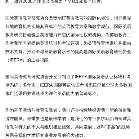
构，超过2000万注册会员覆盖了全球150多个国家。
Register for Test
Schedule Test
国际英语教育研究协会负责制订英语教育的国际化标准，指导世界
各地教育机构实施其高标准的英语教育方案和教学规范。国际英语
Account
教育研究协会也是英语能力评定的国际性权威机构。为英语教育工
Contact
作者和学习者提供英语培训和考试评测，为英语教育培训机构提供
技术支持。推动全球英语教育水平的提高是国际英语教育研究协会
（IEERA）的主要职能。
IEERA中文官方网站
国际英语教育研究协会开发并制订了IEERA国际英语认证标准和考
培系统，多年来，IEERA 国际英语认证考培系统已被全球大多数国
国际TESOL认证官网
家广泛采用并迅速成为评估英语能力的普遍标准。
作为富于激情的教育实践者，我们还会持续地探索我们新的价值和
版权所有 © 国际英语教育研究协会 保留所有权利
潜在能量。最重要也是最根本的，是我们的专业要求我们与全球英
语教育有关的个人与组织相互信赖、共同发展，这种“多赢”的战略
关系是我们学术研究事业发展的强大动力。