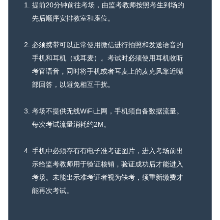
Register for Test
提前20分钟前往考场，由监考教师按照考生到场的
先后顺序安排教室和座位。
Schedule Test
必须携带可以正常使用微信进行拍照和发送语音的
Account
手机和耳机（或耳麦）。考试时必须使用耳机收听
Contact
考官语音，同时将手机或者耳麦上的麦克风靠近嘴
部回答，以避免相互干扰。
IEERA中文官方网站
考场不提供无线WiFi上网，手机须自备数据流量。
每次考试流量消耗约2M。
国际TESOL认证官网
手机中必须存有有电子准考证图片，进入考场前出
示给监考教师用于验证核销，验证成功后才能进入
考场。未能出示准考证者视为缺考，须重新缴费才
版权所有 © 国际英语教育研究协会 保留所有权利
能再次考试。