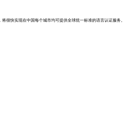
心，将很快实现在中国每个城市均可提供全球统一标准的语言认证服务。
三级开始须逐级报考。
站点进行验证查询，国际通用。
。
考试中，考生对耳机中听到的国际认证考官提出的问题进行回答，并
T）在全球范围内被公认为是一项可以评测非母语人员在学术和职业环境中是否具备恰当的
专业学科知识与相关词汇；
疗、计算机等专业考试类别可选。
至少两名认证考官的评估，以准确决定考生的客观成绩。