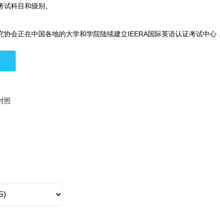
考试科目和级别。
究协会正在中国各地的大学和学院陆续建立IEERA国际英语认证考试中
对照
雅思
托福
是专业类考试，均根据难度由低到高分为五个级别。
3.0
30/ 93/397 - 39/119/432
得国际英语教育研究协会全球总部颁发的IEERA国际英语口语认证证书。
3.5/4.0/4.5
40/120/433 - 53/153/477
级可任意报考。三级是进行全英文环境工作、学习和生活的准入级别。从
证考试（ISET）分为通用类和专业类考试。
A协会官方网站、IEERA大学官方网站、IEERA国际英语认证官方网站等
5.0/5.5/6.0
61/173/500 - 79/213/550
证考试（ISET）是基于移动端的口头测试，使用手机或平板电脑在线进行
单词量
考试费
6.5/7.0
90/232/575 - 100/250/600
试（International Spoken English Test，简称ISE
表即兴讲话。
围涉及日常生活、学习、工作、交流等公共领域类的常识性 知识，不涉及
7.5+
113/263/625 - 120/300/677
初中以上
390元
我要报名
的国际考试。
围涉及特定专业的相关词汇以及表达法，有商务、外贸、金 融、法律、医
程录音，并被系统自动提交到考试委员会作详细评估。考生的回答要经过
高中以上
390元
我要报名