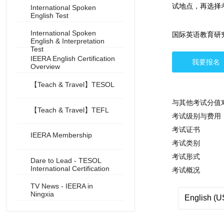
Register for Test
试地点，再选择
International Spoken
English Test
Schedule Test
International Spoken
国际英语教育研
English & Interpretation
Account
Test
IEERA English Certification
我要报名
Overview
Contact
【Teach & Travel】TESOL
与其他考试分值
IEERA中文官方网站
【Teach & Travel】TEFL
考试级别与费用
ISET
无论是通用类还
考试证书
IEERA Membership
一级（基础级）
考试类别
通过考试者将获
国际TESOL认证官网
二级（初 级）
一级、二级、三
考试形式
国际英语口语认
证书可在IEER
Dare to Lead - TESOL
三级（中 级）
International Certification
考试概况
国际英语口语认
级别
四级（高 级）
版权所有 © 国际英语教育研究协会 保留所有权利
国际英语口语认证考
针对指定话题发
TV News - IEERA in
■ 通用类：范
五级（专业级）
一级（基础级）
Ningxia
英语交流能力的
■ 专业类：范
考试过程将被全
二级（初 级）