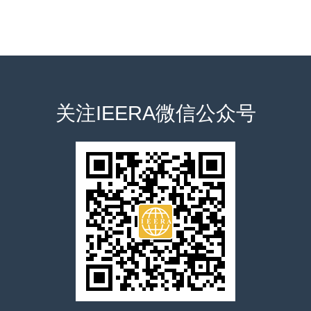
证考试通过学校和雇主可以使用的用以迅速了解口语能力的国际化评估标
后才具有报考同一级别专业类考试的资格。
大学英语四级以上
390元
我要报名
可等多种目的。
大学英语六级以上
490元
我要报名
英语专业八级以上
590元
我要报名
关注IEERA微信公众号