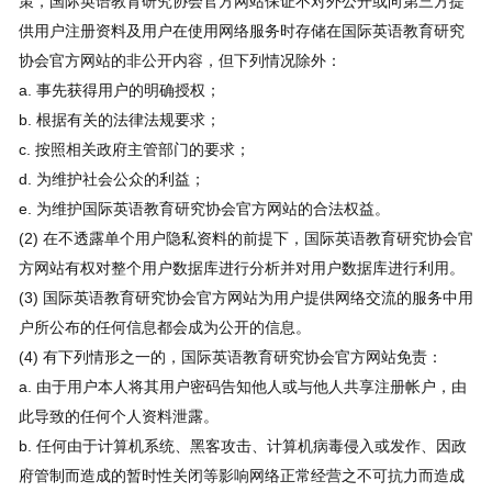
策，国际英语教育研究协会官方网站保证不对外公开或向第三方提
供用户注册资料及用户在使用网络服务时存储在国际英语教育研究
协会官方网站的非公开内容，但下列情况除外：
a. 事先获得用户的明确授权；
b. 根据有关的法律法规要求；
c. 按照相关政府主管部门的要求；
d. 为维护社会公众的利益；
e. 为维护国际英语教育研究协会官方网站的合法权益。
(2) 在不透露单个用户隐私资料的前提下，国际英语教育研究协会官
方网站有权对整个用户数据库进行分析并对用户数据库进行利用。
(3) 国际英语教育研究协会官方网站为用户提供网络交流的服务中用
户所公布的任何信息都会成为公开的信息。
(4) 有下列情形之一的，国际英语教育研究协会官方网站免责：
a. 由于用户本人将其用户密码告知他人或与他人共享注册帐户，由
此导致的任何个人资料泄露。
b. 任何由于计算机系统、黑客攻击、计算机病毒侵入或发作、因政
府管制而造成的暂时性关闭等影响网络正常经营之不可抗力而造成