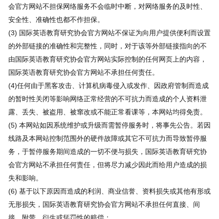
会官方网站不担保网络服务不会临时中断，对网络服务的及时性、
安全性、准确性也都不作担保。
(3) 国际英语教育研究协会官方网站不保证为向用户提供便利而设置
的外部链接的准确性和完整性，同时，对于该等外部链接指向的不
由国际英语教育研究协会官方网站实际控制的任何网页上的内容，
国际英语教育研究协会官方网站不承担任何责任。
(4)任何由于黑客攻击、计算机病毒侵入或发作、因政府管制而造成
的暂时性关闭等影响网络正常经营的不可抗力而造成的个人资料泄
露、丢失、被盗用、被窜改或不能正常看课等，本网站均得免责。
(5) 本网站如因系统维护或升级而需暂停服务时，将事先公告。若因
线路及本网站控制范围外的硬件故障或其它不可抗力而导致暂停服
务，于暂停服务期间造成的一切不便与损失，国际英语教育研究协
会官方网站不承担任何责任，但将尽力减少因此而给用户造成的损
失和影响。
(6) 基于以下原因而造成的利润、商业信誉、资料损失或其他有形或
无形损失，国际英语教育研究协会官方网站不承担任何直接、间
接、附带、衍生或惩罚性的赔偿：