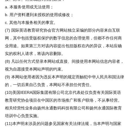
a. 本服务使用或无法使用；
b. 用户资料遭到未授权的使用或修改；
c. 其他与本服务相关的事宜。
(7) 国际英语教育研究协会官方网站独立采编的部分内容来自互联
网，其中包括受版权保护的数字信息的合理使用，但都不作任何商
业用途。如果第三方对该内容提出包括版权在内的异议，本站应确
实的权利人请求，将该内容删除。
(8) 凡以任何方式登录本网站或直接、间接使用本网站信息内容者，
视为自愿接受本网站声明的约束。
(9) 本网站使用者因为违反本声明的规定而触犯中华人民共和国法律
的，一切后果自己负责，本网站不承担任何责任。
(10)美国IEERA国际集团有限公司北京代表处仅负责有关国际英语
教育研究协会项目在中国区的市场推广和客户联络，不从事经营。
相关经营性业务由扬州永通数码科技有限公司和扬州永通国际教育
培训中心负责实施。
(11)本声明未涉及的问题参见国家有关法律法规，当本声明与国家