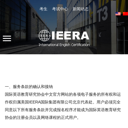
考生
考试中心
新闻动态
站内搜索
全国客服热线 400-800-4158
证书查询
Register
一、服务条款的确认和接纳
Home
国际英语教育研究协会中文官方网站的各项电子服务的所有权和运
作权归属美国IEERA国际集团有限公司北京代表处。用户必须完全
Tests
同意以下所有服务条款并完成报名程序才能成为国际英语教育研究
协会的注册会员以及网络课程的正式用户。
Training