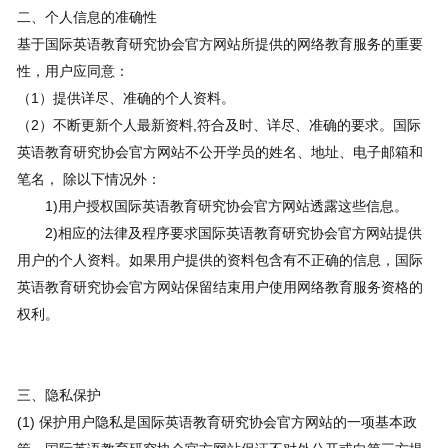
Register for Test
二、个人信息的准确性
基于国际英语教育研究协会官方网站所提供的网络教育服务的重要
Schedule Test
性，用户应同意：
Account
（1）提供详尽、准确的个人资料。
（2）不断更新个人最新资料,符合及时、详尽、准确的要求。国际
Contact
英语教育研究协会官方网站不公开学员的姓名、地址、电子邮箱和
笔名， 除以下情况外：
1)用户授权国际英语教育研究协会官方网站透露这些信息。
IEERA中文官方网站
2)相应的法律及程序要求国际英语教育研究协会官方网站提供
用户的个人资料。如果用户提供的资料包含有不正确的信息，国际
英语教育研究协会官方网站保留结束用户使用网络教育服务资格的
国际TESOL认证官网
权利。
版权所有 © 国际英语教育研究协会 保留所有权利
三、隐私保护
(1) 保护用户隐私是国际英语教育研究协会官方网站的一项基本政