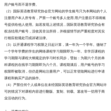
用户账号而不退学费。
（2）国际英语教育研究协会官方网站的学生账号只为本网站的个人
注册用户本人所专有，严禁一个账号多人使用.用户注册后不得将账
号提供给他人使用。如若发现上述情况，国际英语教育研究协会有
权冻结用户账号，没收其非法所得，并根据情节的严重程度对其实
行相应校规处罚或诉诸法律。
（3）以开通课程学习权限之日起计算，满一年为一个学年。缴纳了
一个学年学费的学生的网络课程学习期限即为一年。非学历课程的
学习期限与课程大纲规定的学习时长同步，譬如：为期六个月的单
科课程的在线学习期限即为六个月。课程期满后，用户账号的学习
权限即被取消，但仍是网站注册用户，可以正常登陆网站进行申请
课程和购买产品的操作。
（4）严禁任何个人或单位在未经国际英语教育研究协会官方网站许
可的情况下对课程内容进行翻版、复制、转载、篡改等一切用于商
业活动的行为。